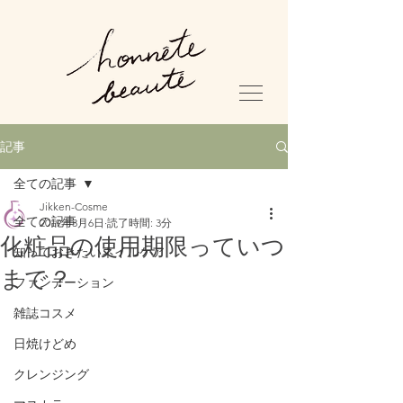
記事
全ての記事
Jikken-Cosme
全ての記事
2019年3月6日
読了時間: 3分
化粧品の使用期限っていつ
知っておきたいネイルケア
まで？
ファンデーション
雑誌コスメ
日焼けどめ
クレンジング