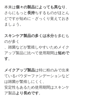
本来は
個々の製品によっても異なり
、
さらにもっと
長持
ちするものがほとん
どですが短めに・ざっくり覚えておき
ましょう。
スキンケア製品の多くは水分
を多むも
のが多く
、雑菌などが繁殖しやすいためメイク
アップ製品に比べて使用期間は
短めで
す
。
メイクアップ製品
は特に粉のみで出来
ているパウダーファンデーションなど
は雑菌が繁殖しにくく、
安定性もあるため使用期間はスキンケ
ア製品
より長めです
。　